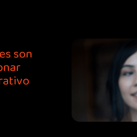
les son
onar
rativo