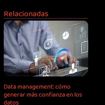
Relacionadas
Data management: cómo
generar más confianza en los
datos