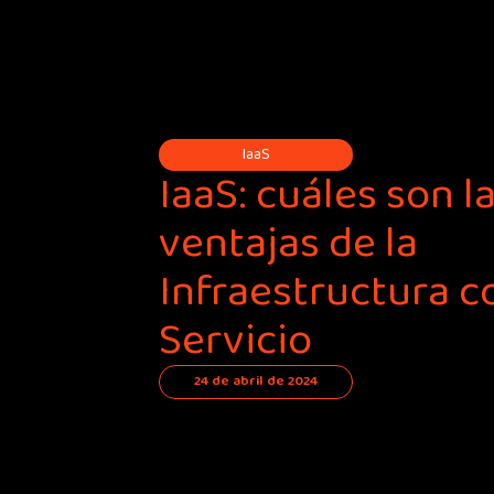
IaaS
IaaS: cuáles son l
ventajas de la
Infraestructura 
Servicio
24 de abril de 2024