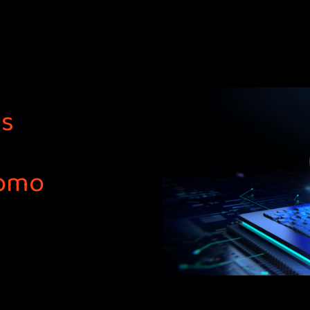
as
como