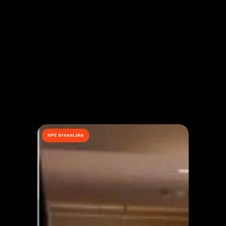
HPE GreenLake