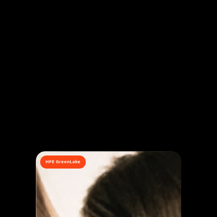
HPE GreenLake