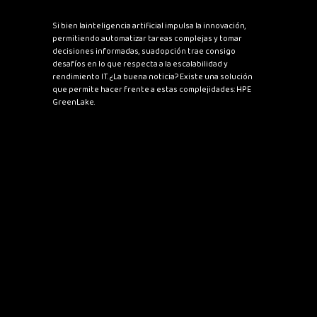
Si bien lainteligencia artificial impulsa la innovación,
permitiendo automatizar tareas complejas y tomar
decisiones informadas, suadopción trae consigo
desafíos en lo que respecta a la escalabilidad y
rendimiento IT. ¿La buena noticia? Existe una solución
que permite hacer frente a estas complejidades: HPE
GreenLake.