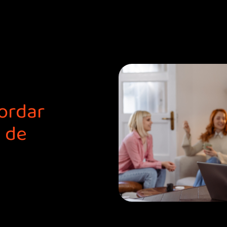
ordar
 de