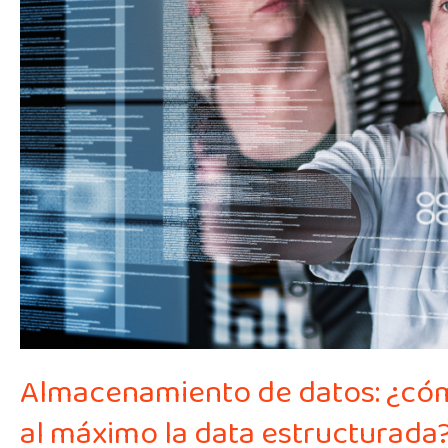
sistemas
heredados
y
aprovechar
al
máximo
la
data
estructurada?
Almacenamiento de datos: ¿cóm
al máximo la data estructurada