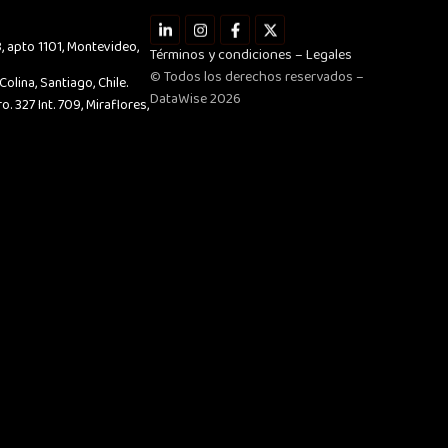
L
I
F
X
i
n
a
-
 apto 1101, Montevideo,
n
s
c
t
Términos y condiciones – Legales
k
t
e
w
© Todos los derechos reservados –
e
a
b
i
olina, Santiago, Chile.
d
g
o
t
DataWise 2026
o. 327 Int. 709, Miraflores,
i
r
o
t
n
a
k
e
-
m
-
r
i
f
n