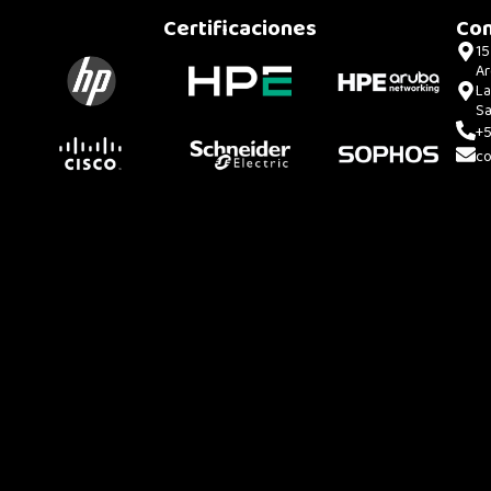
Certificaciones
Con
15
Ar
La
Sa
+
co