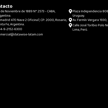
tacto
 de Noviembre de 1889 N° 2573 - CABA,
Plaza Independencia 808,
gentina.
Uruguay.
madrid 470 Nave 2 Oficina7, CP: 2000, Rosario,
Av. Fermín Vergara 1930, C
nta Fe, Argentina.
Calle José Toribio Polo Nr
54-9-2152-6300
Lima, Perú.
mercial@datawise-latam.com