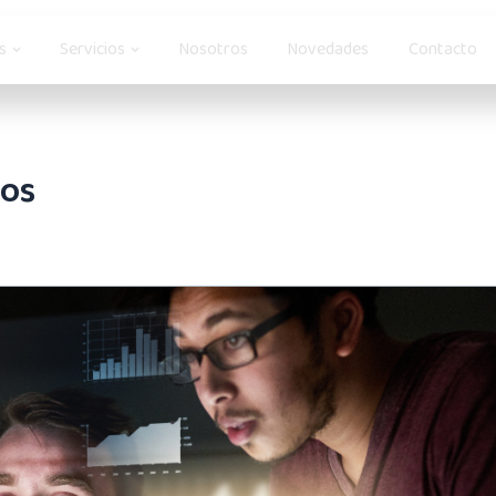
Open Soluciones
Open Servicios
s
Servicios
Nosotros
Novedades
Contacto
tos