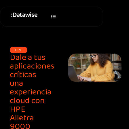
Ir
al
contenido
HPE
Dale a tus
aplicaciones
críticas
una
experiencia
cloud con
HPE
Alletra
9000