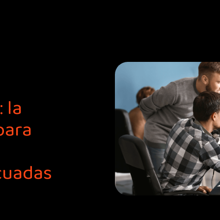
 la
para
cuadas