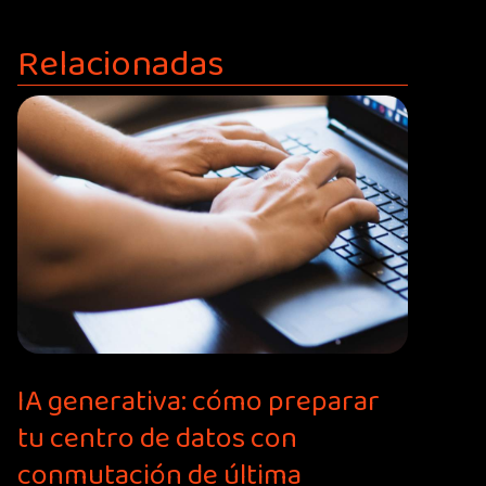
Relacionadas
IA generativa: cómo preparar
tu centro de datos con
conmutación de última